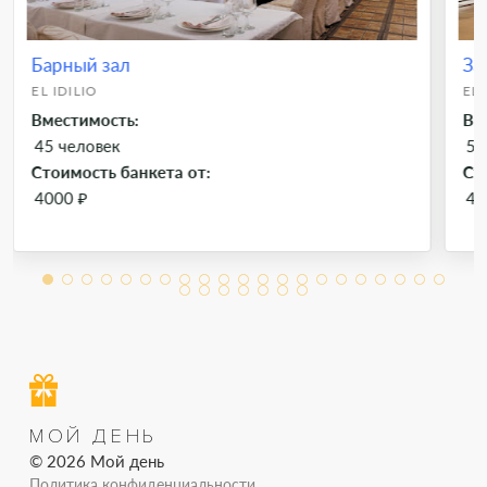
Барный зал
За
EL IDILIO
EL 
Вместимость:
Вм
45 человек
50
Стоимость банкета от:
Ст
4000 ₽
40
МОЙ ДЕНЬ
© 2026 Мой день
Политика конфиденциальности