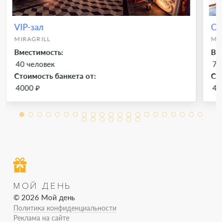
VIP-зал
Ос
MIRAGRILL
MI
Вместимость:
Вм
40 человек
75
Стоимость банкета от:
Ст
4000 ₽
40
МОЙ ДЕНЬ
© 2026 Мой день
Политика конфиденциальности
Реклама на сайте