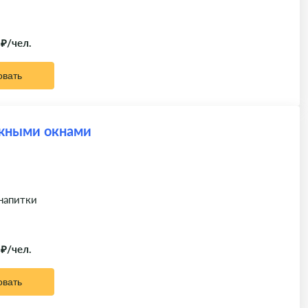
 ₽/чел.
овать
ажными окнами
 напитки
 ₽/чел.
овать