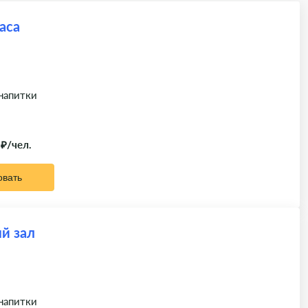
аса
 напитки
 ₽/чел.
овать
й зал
 напитки