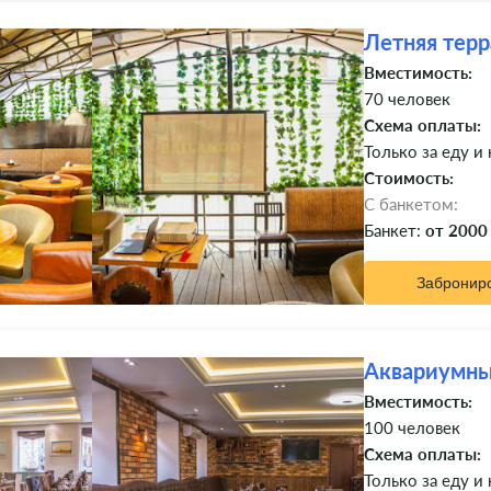
Летняя терр
Вместимость:
70 человек
Схема оплаты:
Только за еду и
Стоимость:
C банкетом:
Банкет:
от 2000
Забронир
Аквариумны
Вместимость:
100 человек
Схема оплаты:
Только за еду и