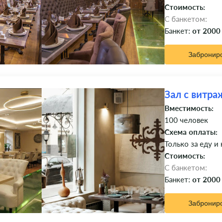
Стоимость:
C банкетом:
Банкет:
от 2000
Забронир
Зал с витр
Вместимость:
100 человек
Схема оплаты:
Только за еду и
Стоимость:
C банкетом:
Банкет:
от 2000
Забронир