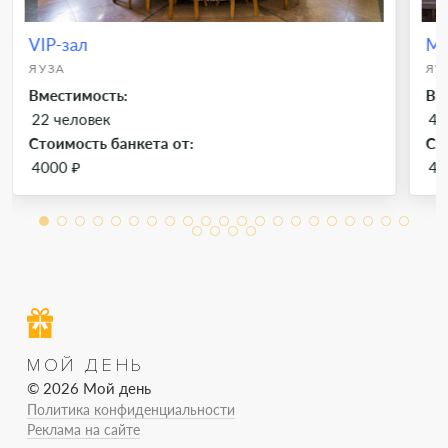
VIP-зал
Ма
ЯУЗА
ЯУ
Вместимость:
Вм
22 человек
40
Стоимость банкета от:
Ст
4000 ₽
40
МОЙ ДЕНЬ
© 2026 Мой день
Политика конфиденциальности
Реклама на сайте