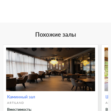
Похожие залы
Каминный зал
Ша
ARTILAND
AR
Вместимость:
Вм