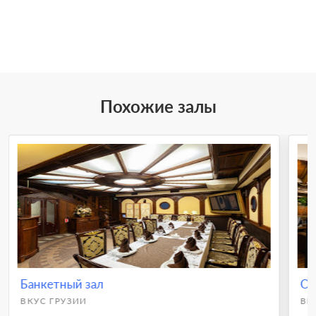
Похожие залы
Банкетный зал
Ос
ВКУС ГРУЗИИ
ВК