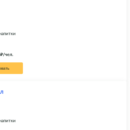
 напитки
 ₽/чел.
овать
ал
 напитки