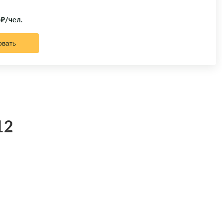
 ₽/чел.
овать
12