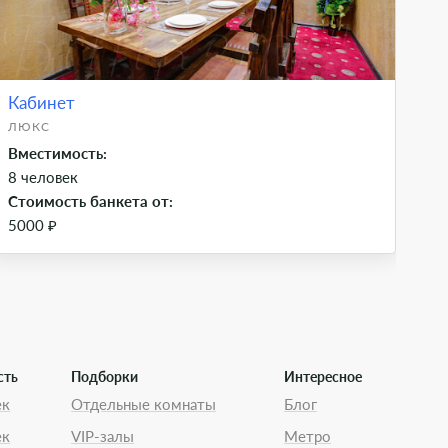
Кабинет
Ка
ЛЮКС
ЛЮ
Вместимость:
Вм
8 человек
12
Стоимость банкета от:
Ст
5000 ₽
50
сть
Подборки
Интересное
ек
Отдельные комнаты
Блог
ек
VIP-залы
Метро