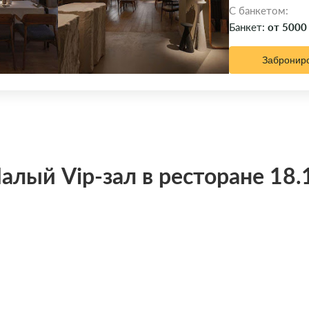
C банкетом:
Банкет:
от 5000
Забронир
алый Vip-зал в ресторане 18.