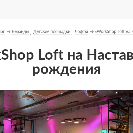
лог
Веранды
Детские площадки
Лофты
«WorkShop Loft на
hop Loft на Наста
рождения