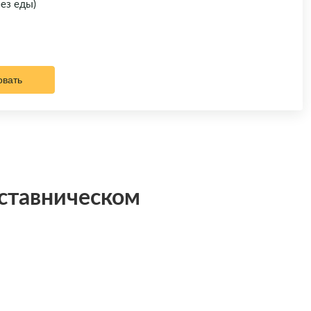
без еды)
овать
аставническом