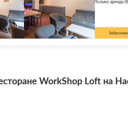
Только аренда (
Забронир
сторане WorkShop Loft на Н