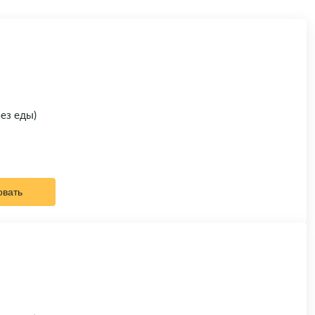
без еды)
овать