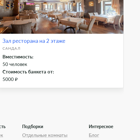
Зал ресторана на 2 этаже
За
САНДАЛ
ГУ
Вместимость:
Вм
50 человек
8 
Стоимость банкета от:
Ст
5000 ₽
95
сть
Подборки
Интересное
ек
Отдельные комнаты
Блог