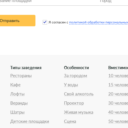
Отправить
Я согласен с
политикой обработки персональны
Типы заведения
Особенности
Вместимо
Рестораны
За городом
10 челов
Кафе
У воды
15 челов
Лофты
Свой алкоголь
20 челов
Веранды
Проектор
30 челов
Шатры
Живая музыка
40 челов
Детские площадки
Сцена
50 челов