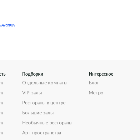
х данных
сть
Подборки
Интересное
ек
Отдельные комнаты
Блог
ек
VIP-залы
Метро
ек
Рестораны в центре
ек
Большие залы
ек
Необычные рестораны
ек
Арт-пространства