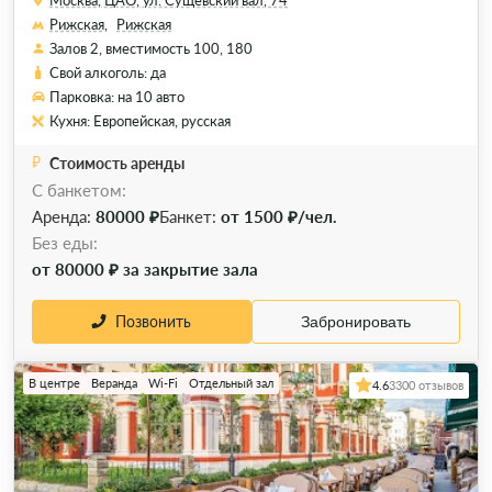
Москва, ЦАО, ул. Сущевский вал, 74
Рижская,
Рижская
Залов 2, вместимость 100, 180
Свой алкоголь: да
Парковка: на 10 авто
Кухня: Европейская, русская
Стоимость аренды
С банкетом:
Аренда:
80000 ₽
Банкет:
от 1500 ₽/чел.
Без еды:
от 80000 ₽ за закрытие зала
Позвонить
Забронировать
В центре
Веранда
Wi-Fi
Отдельный зал
4.6
3300 отзывов