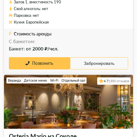
Залов 1, вместимость 190
Свой алкоголь: нет
Парковка: нет
Кухня: Европейская
Стоимость аренды
C банкетом:
Банкет:
от 2000 ₽/чел.
Позвонить
Забронировать
Веранда
Детское меню
Wi-Fi
Отдельный зал
4.7
1300 отзывов
Osteria Mario на Соколе