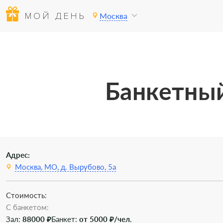
МОЙ ДЕНЬ
Москва
Банкетный
Адрес:
Москва, МО, д. Вырубово, 5а
Стоимость:
C банкетом:
Зал:
88000 ₽
Банкет:
от 5000 ₽/чел.