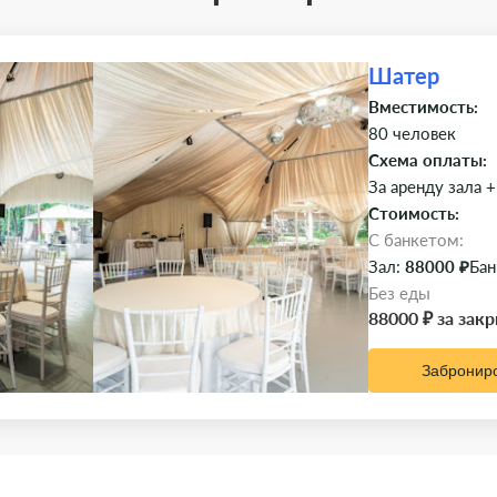
Шатер
Вместимость:
80 человек
Схема оплаты:
За аренду зала +
Стоимость:
C банкетом:
Зал:
88000 ₽
Бан
Без еды
88000 ₽ за зак
Забронир