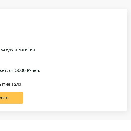
 за еду и напитки
кет:
от 5000 ₽/чел.
рытие зала
овать