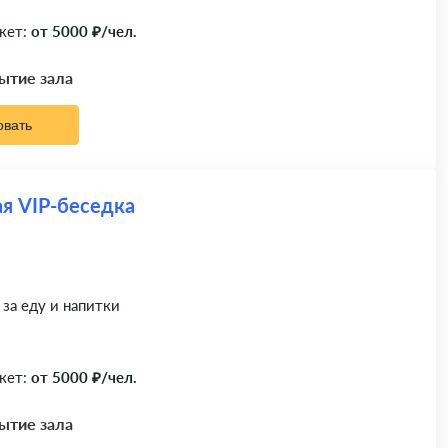
кет:
от 5000 ₽/чел.
рытие зала
овать
я VIP-беседка
 за еду и напитки
кет:
от 5000 ₽/чел.
рытие зала