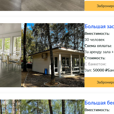
Забронир
Большая за
Вместимость:
30 человек
Схема оплаты:
За аренду зала +
Стоимость:
C банкетом:
Зал:
50000 ₽
Бан
Забронир
Большая бе
Вместимость: