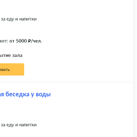
 за еду и напитки
кет:
от 5000 ₽/чел.
рытие зала
овать
я беседка у воды
 за еду и напитки