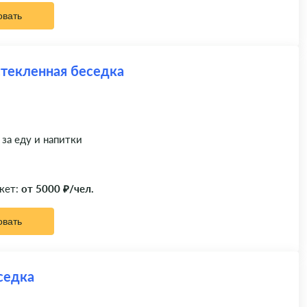
овать
стекленная беседка
 за еду и напитки
кет:
от 5000 ₽/чел.
овать
седка