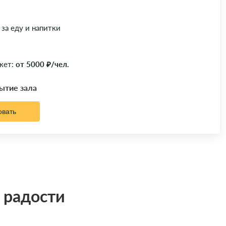
 за еду и напитки
кет:
от 5000 ₽/чел.
рытие зала
овать
а радости