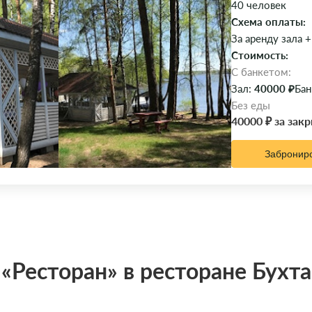
40 человек
Схема оплаты:
За аренду зала +
Стоимость:
C банкетом:
Зал:
40000 ₽
Бан
Без еды
40000 ₽ за зак
Забронир
«Ресторан» в ресторане Бухт