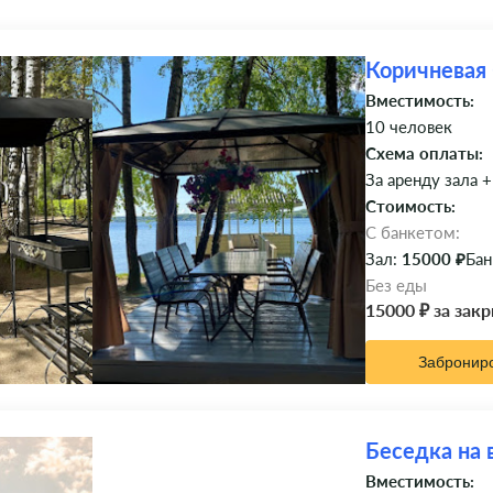
Коричневая
Вместимость:
10 человек
Схема оплаты:
За аренду зала +
Стоимость:
C банкетом:
Зал:
15000 ₽
Бан
Без еды
15000 ₽ за зак
Забронир
Беседка на 
Вместимость: