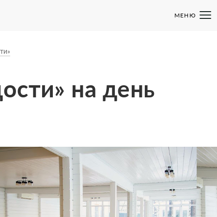
МЕНЮ
ти»
дости» на день