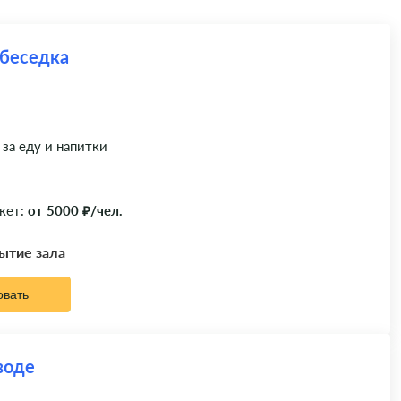
 беседка
 за еду и напитки
кет:
от 5000 ₽/чел.
рытие зала
овать
воде