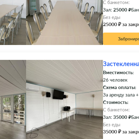
C банкетом:
Зал:
25000 ₽
Бан
Без еды
25000 ₽ за зак
Забронир
Застекленна
Вместимость:
26 человек
Схема оплаты:
За аренду зала +
Стоимость:
C банкетом:
Зал:
35000 ₽
Бан
Без еды
35000 ₽ за зак