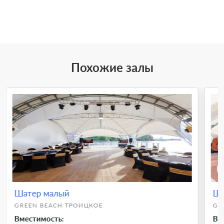
Похожие залы
Шатер малый
Ша
GREEN BEACH ТРОИЦКОЕ
GR
Вместимость:
Вм