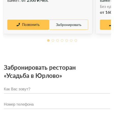
Банкет:
от 2500 ₽/чел.
Банкет
Без еды
от 1600
Позвонить
Забронировать
Забронировать ресторан
«Усадьба в Юрлово»