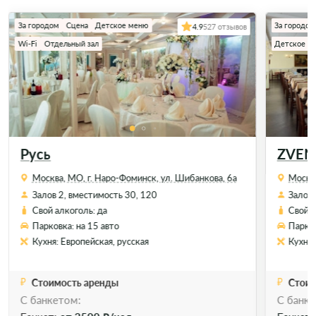
За городом
Сцена
Детское меню
За городом
4.9
527 отзывов
Wi-Fi
Отдельный зал
Детское м
Русь
ZVEN
Москва, МО, г. Наро-Фоминск, ул. Шибанкова, 6а
Москва
Залов 2, вместимость 30, 120
Залов 
Свой алкоголь: да
Свой а
Парковка: на 15 авто
Парков
Кухня: Европейская, русская
Кухня:
Стоимость аренды
Стоим
С банкетом:
C банке