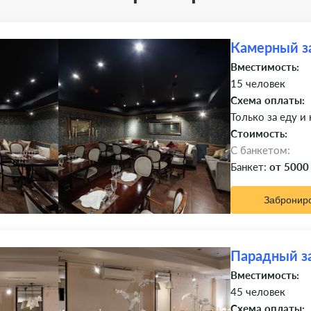
Камерный з
Вместимость:
15 человек
Схема оплаты:
Только за еду и
Стоимость:
C банкетом:
Банкет:
от 5000
Забронир
Парадный з
Вместимость:
45 человек
Схема оплаты: