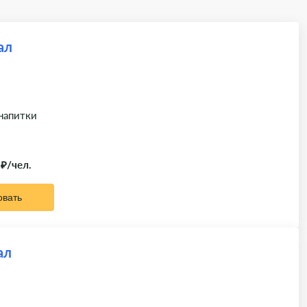
ал
 напитки
 ₽/чел.
овать
ал