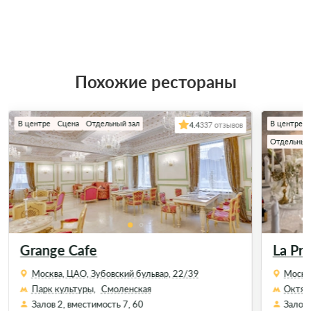
Похожие рестораны
В центре
Сцена
Отдельный зал
В центре
4.4
337 отзывов
Отдельный
Grange Cafe
La Pro
Москва, ЦАО, Зубовский бульвар, 22/39
Москва
Парк культуры,
Смоленская
Октяб
Залов 2, вместимость 7, 60
Залов 