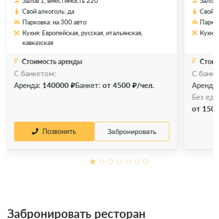
Залов 1, вместимость 220
Залов 
Свой алкоголь: да
Свой а
Парковка: на 300 авто
Парков
Кухня: Европейская, русская, итальянская,
Кухня:
кавказская
Стоимость аренды
Стоим
C банкетом:
С банке
Аренда:
140000 ₽
Банкет:
от 4500 ₽/чел.
Аренда
Без еды
от 1500
Позвонить
Забронировать
Забронировать ресторан