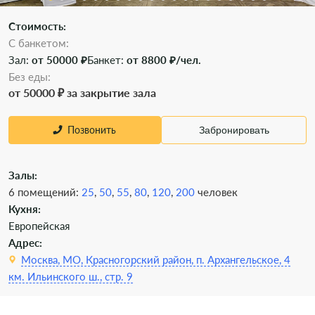
Стоимость:
С банкетом:
Зал:
от 50000 ₽
Банкет:
от 8800 ₽/чел.
Без еды:
от 50000 ₽ за закрытие зала
Позвонить
Забронировать
Залы:
6 помещений:
25
,
50
,
55
,
80
,
120
,
200
человек
Кухня:
Европейская
Адрес:
Москва, МО, Красногорский район, п. Архангельское, 4
км. Ильинского ш., стр. 9