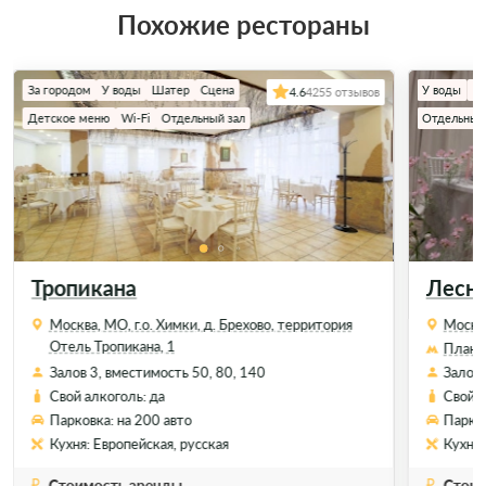
Похожие рестораны
За городом
У воды
Шатер
Сцена
У воды
Ве
4.6
4255 отзывов
Детское меню
Wi-Fi
Отдельный зал
Отдельный
Тропикана
Лесно
Москва, МО, г.о. Химки, д. Брехово, территория
Москва
Отель Тропикана, 1
Плане
Залов 3, вместимость 50, 80, 140
Залов 
Свой алкоголь: да
Свой а
Парковка: на 200 авто
Парков
Кухня: Европейская, русская
Кухня:
Стоимость аренды
Стоим