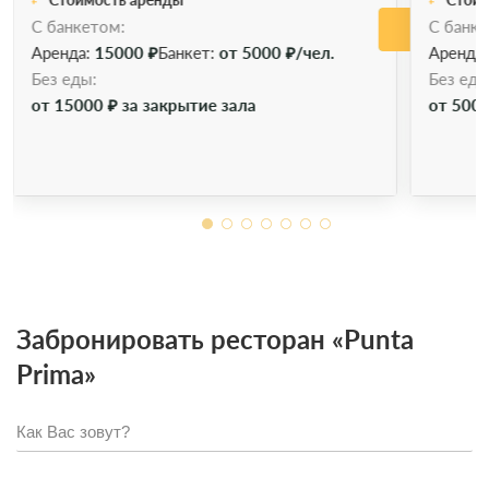
С банкетом:
С банке
Позво
Аренда:
15000 ₽
Банкет:
от 5000 ₽/чел.
Аренда
Без еды:
Без еды
от 15000 ₽ за закрытие зала
от 5000
Забронировать ресторан «Punta
Prima»