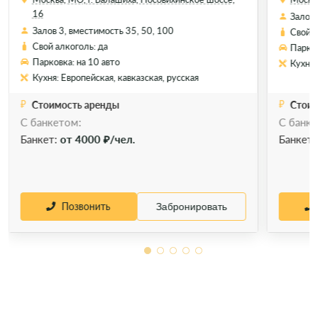
16
Залов 
Залов 3, вместимость 35, 50, 100
Свой а
Свой алкоголь: да
Парков
Парковка: на 10 авто
Кухня:
Кухня: Европейская, кавказская, русская
Стоимость аренды
Стоим
С банкетом:
С банке
Позвонить
Забронировать
Банкет:
от 4000 ₽/чел.
Банкет
Позвонить
Забронировать