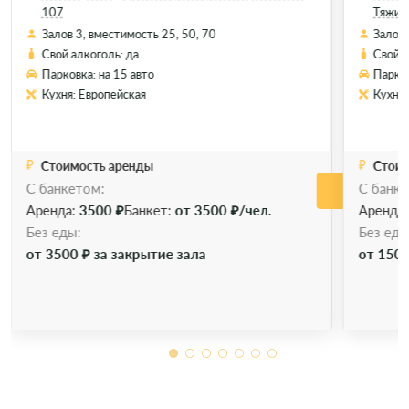
107
Тяжино
Залов 3, вместимость 25, 50, 70
Залов 
Свой алкоголь: да
Свой а
Парковка: на 15 авто
Парков
Кухня: Европейская
Кухня:
Стоимость аренды
Стоим
С банкетом:
С банке
Позвонить
Позво
Забронировать
Аренда:
3500 ₽
Банкет:
от 3500 ₽/чел.
Аренда
Без еды:
Без еды
от 3500 ₽ за закрытие зала
от 1500