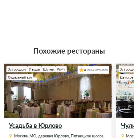
Похожие рестораны
За городом
У воды
Шатер
Wi-Fi
За городом
4.9
414 отзывов
Отдельный зал
Детское м
Усадьба в Юрлово
Чулко
Москва, МО, деревня Юрлово, Пятницкое шоссе,
Москва