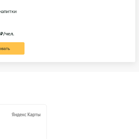
 напитки
 ₽/чел.
овать