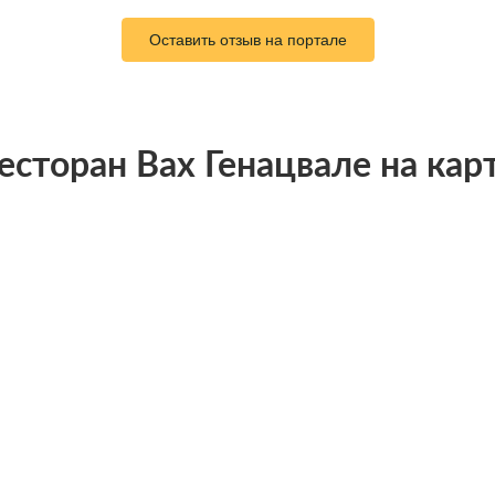
Оставить отзыв на портале
есторан Вах Генацвале на кар