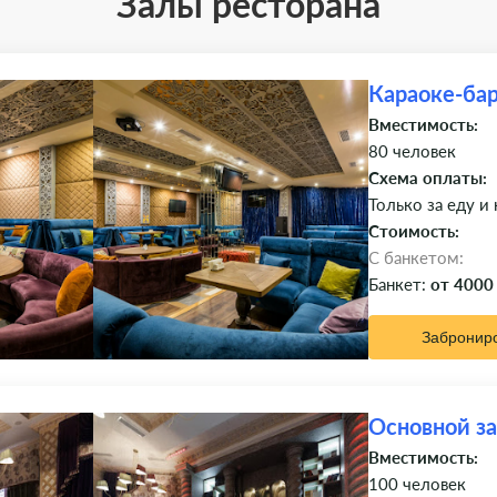
Залы ресторана
Караоке-ба
Вместимость:
80 человек
Схема оплаты:
Только за еду и
Стоимость:
C банкетом:
Банкет:
от 4000
Забронир
Основной з
Вместимость:
100 человек