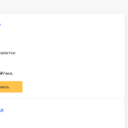
р
 напитки
 ₽/чел.
овать
ал