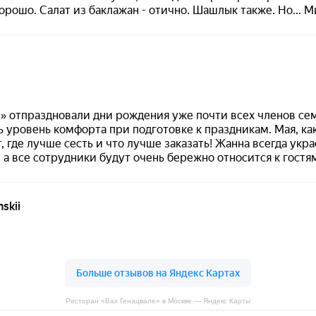
Ресторан «Вах Генацвале» в Москве — Яндекс Карты