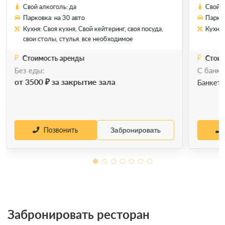
Свой алкоголь: да
Свой а
Парковка: на 30 авто
Парков
Кухня: Своя кухня, Свой кейтеринг, своя посуда,
Кухня:
свои столы, стулья. все необходимое
Стоимость аренды
Стоим
Без еды:
С банке
Позвонить
Забронировать
от 3500 ₽ за закрытие зала
Банкет
Позвонить
Забронировать
Забронировать ресторан