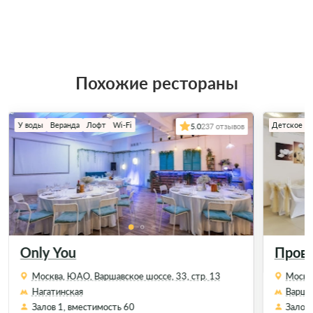
Похожие рестораны
У воды
Веранда
Лофт
Wi-Fi
Детское м
5.0
237 отзывов
Only You
Пров
Москва, ЮАО, Варшавское шоссе, 33, стр. 13
Москва
Нагатинская
Варшав
Залов 1, вместимость 60
Залов 