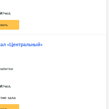
 ₽/чел.
овать
зал «Центральный»
 напитки
 ₽/чел.
ытие зала