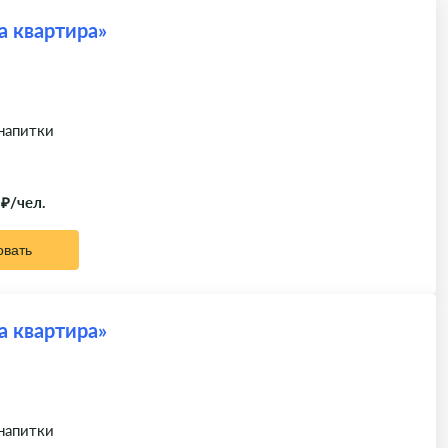
а квартира»
 напитки
 ₽/чел.
овать
а квартира»
 напитки