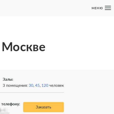
МЕНЮ
 Москве
Залы:
3 помещения:
30
,
45
,
120
человек
 телефону:
Заказать
6-42