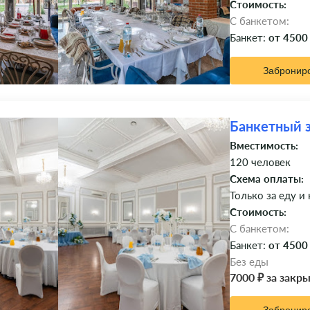
Стоимость:
C банкетом:
Банкет:
от 4500
Забронир
Банкетный 
Вместимость:
120 человек
Схема оплаты:
Только за еду и
Стоимость:
C банкетом:
Банкет:
от 4500
Без еды
7000 ₽ за закр