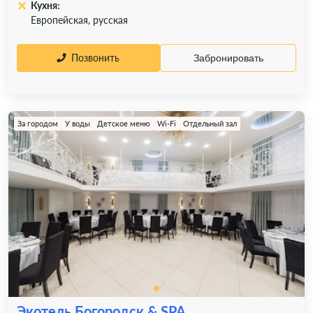
Кухня:
Европейская, русская
Позвонить
Забронировать
За городом
У воды
Детское меню
Wi-Fi
Отдельный зал
Экотель Богородск & SPA