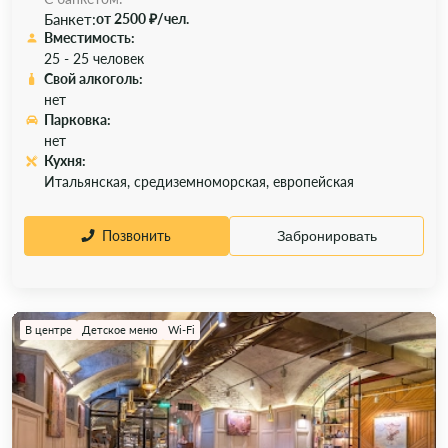
Банкет:
от 2500 ₽/чел.
Вместимость:
25 - 25 человек
Свой алкоголь:
нет
Парковка:
нет
Кухня:
Итальянская, средиземноморская, европейская
Позвонить
Забронировать
В центре
Детское меню
Wi-Fi