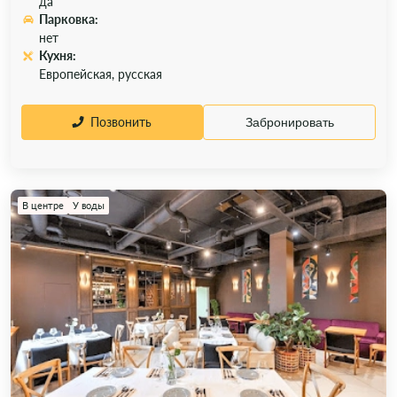
да
Парковка:
нет
Кухня:
Европейская, русская
Позвонить
Забронировать
В центре
У воды