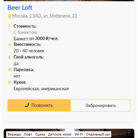
Beer Loft
Москва, СЗАО, ул. Мнёвники, 23
Стоимость:
С банкетом:
Банкет:
от 3000 ₽/чел.
Вместимость:
20 - 40 человек
Свой алкоголь:
да
Парковка:
нет
Кухня:
Европейская, американская
Позвонить
Забронировать
Веранда
Лофт
Сцена
Детское меню
Wi-Fi
Отдельный зал