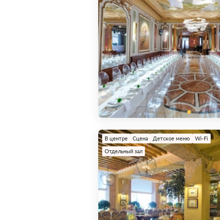
В центре
Сцена
Детское меню
Wi-Fi
Отдельный зал