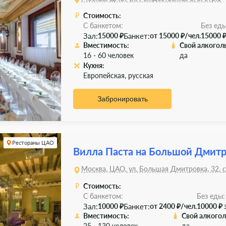
Стоимость:
С банкетом:
Без еды
Зал:
Банкет:
15000 ₽
от 15000 ₽/чел.
15000 ₽
Вместимость:
Свой алкоголь
16 - 60 человек
да
Кухня:
Европейская, русская
Забронировать
Рестораны ЦАО
Вилла Паста на Большой Дмит
Москва, ЦАО, ул. Большая Дмитровка, 32, с
Стоимость:
С банкетом:
Без еды:
Зал:
Банкет:
10000 ₽
от 2400 ₽/чел.
10000 ₽ 
Вместимость:
Свой алкогол
25 - 130 человек
да