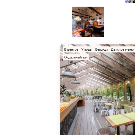
В центре
У воды
Веранда
Детское меню
Отдельный зал