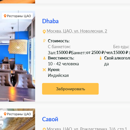
Рестораны ЦАО
Dhaba
Москва, ЦАО, ул. Новолесная, 2
Стоимость:
С банкетом:
Без еды:
Зал:
Банкет:
15000 ₽
от 2500 ₽/чел.
15000 ₽ 
Вместимость:
Свой алкогол
10 - 42 человека
да
Кухня:
Индийская
Забронировать
Рестораны ЦАО
Савой
Москва, ЦАО, ул. Рождественка, 3/6, стр.1