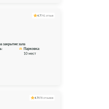
4.7
741 отзыв
за закрытие зала
ь:
Парковка:
10 мест
4.7
878 отзывов