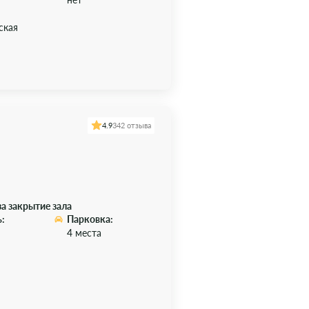
ская
4.9
342 отзыва
за закрытие зала
:
Парковка:
4 места