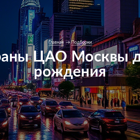
Главная
Подборки
раны ЦАО Москвы д
рождения