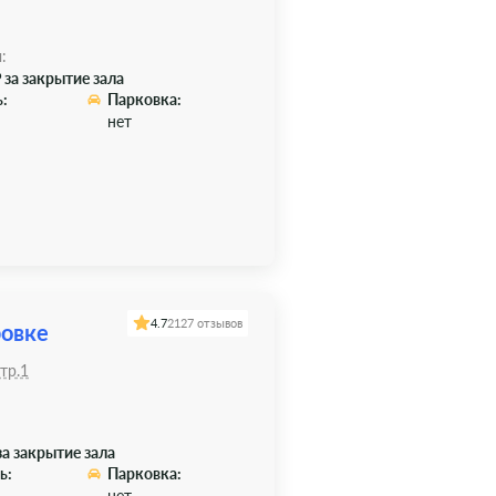
:
 за закрытие зала
:
Парковка:
нет
4.7
2127 отзывов
ровке
тр.1
за закрытие зала
ь:
Парковка:
нет