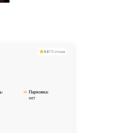
4.3
772 отзыва
ь:
Парковка:
нет