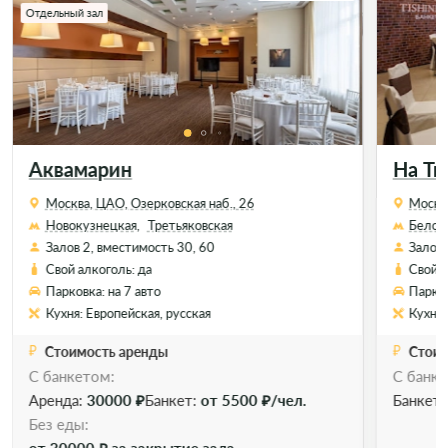
Отдельный зал
Аквамарин
На Т
Москва, ЦАО, Озерковская наб., 26
Москв
Новокузнецкая,
Третьяковская
Белор
Залов 2, вместимость 30, 60
Залов 
Свой алкоголь: да
Свой а
Парковка: на 7 авто
Парков
Кухня: Европейская, русская
Кухня:
Стоимость аренды
Стоим
С банкетом:
С банке
Аренда:
30000 ₽
Банкет:
от 5500 ₽/чел.
Банкет
Без еды: