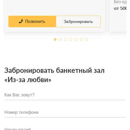
Без еды
от 5000
Позвонить
Забронировать
Забронировать банкетный зал
«Из-за любви»