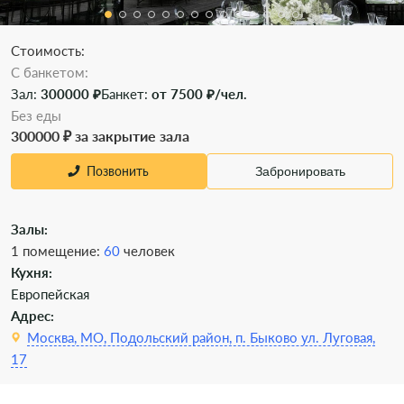
Стоимость:
C банкетом:
Зал:
300000 ₽
Банкет:
от 7500 ₽/чел.
Без еды
300000 ₽ за закрытие зала
Позвонить
Забронировать
Залы:
1 помещение:
60
человек
Кухня:
Европейская
Адрес:
Москва, МО, Подольский район, п. Быково ул. Луговая,
17