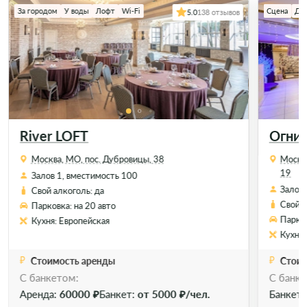
За городом
У воды
Лофт
Wi-Fi
Сцена
Де
5.0
138 отзывов
River LOFT
Огни 
Москва, МО, пос. Дубровицы, 38
Москва
19
Залов 1, вместимость 100
Залов 
Свой алкоголь: да
Свой а
Парковка: на 20 авто
Парков
Кухня: Европейская
Кухня:
Стоимость аренды
Стоим
C банкетом:
C банке
Позвонить
Забронировать
Аренда:
60000 ₽
Банкет:
от 5000 ₽/чел.
Банкет