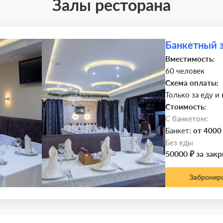
Залы ресторана
Банкетный 
Вместимость:
60 человек
Схема оплаты:
Только за еду и
Стоимость:
C банкетом:
Банкет:
от 4000
Без еды
50000 ₽ за зак
Забронир