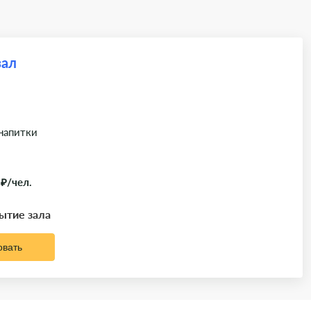
зал
 напитки
 ₽/чел.
рытие зала
овать