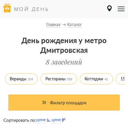
МОЙ ДЕНЬ
Главная
Каталог
День рождения у метро
Дмитровская
8 заведений
Веранды
Рестораны
Коттеджи
150
224
530
41
Фильтр площадок
Сортировать по: