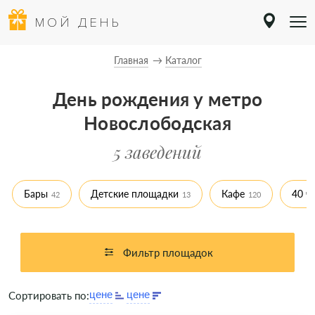
МОЙ ДЕНЬ
Главная
Каталог
День рождения у метро
Новослободская
5 заведений
Бары
Детские площадки
Кафе
40 ч
42
13
120
Фильтр площадок
Сортировать по: