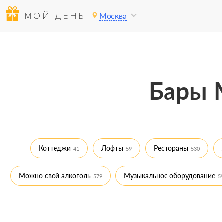
МОЙ ДЕНЬ
Москва
Бары 
Коттеджи
Лофты
Рестораны
41
59
530
Можно свой алкоголь
Музыкальное оборудование
579
5