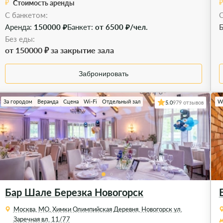
Стоимость аренды
C банкетом:
С
Аренда:
150000 ₽
Банкет:
от 6500 ₽/чел.
Б
Без еды:
от 150000 ₽ за закрытие зала
Забронировать
За городом
Веранда
Сцена
Wi-Fi
Отдельный зал
Wi
5.0
979 отзывов
Бар Шале Березка Новогорск
Москва, МО, Химки Олимпийская Деревня, Новогорск ул.
Заречная вл. 11/77