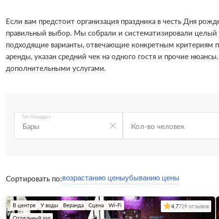
Если вам предстоит организация праздника в честь Дня рож
правильный выбор. Мы собрали и систематизировали целый к
подходящие варианты, отвечающие конкретным критериям по
аренды, указан средний чек на одного гостя и прочие нюансы
дополнительными услугами.
Тип площадки
Бары
Кол-во человек
Сортировать по:
В центре
У воды
Веранда
Сцена
Wi-Fi
4.7
729 отзывов
Отдельный зал