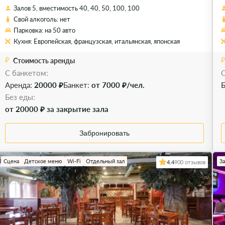
Залов 5, вместимость 40, 40, 50, 100, 100
Свой алкоголь: нет
Парковка: на 50 авто
Кухня: Европейская, французская, итальянская, японская
Стоимость аренды
С банкетом:
C
Аренда:
20000 ₽
Банкет:
от 7000 ₽/чел.
Б
Без еды:
от 20000 ₽ за закрытие зала
Забронировать
Сцена
Детское меню
Wi-Fi
Отдельный зал
З
4.4
900 отзывов