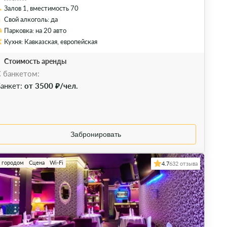
Залов 1, вместимость 70
Свой алкоголь: да
Парковка: на 20 авто
Кухня: Кавказская, европейская
Стоимость аренды
 банкетом:
анкет:
от 3500 ₽/чел.
Забронировать
а городом
Сцена
Wi-Fi
4.7
632 отзыва