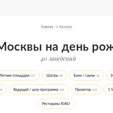
Главная
Каталог
Москвы на день ро
40 заведений
Летние площадки
Шатры
Бани / сауны
1
127
83
26
Ведущий / шоу-программа
Проектор
1 5
96
542
418
Рестораны ЮАО