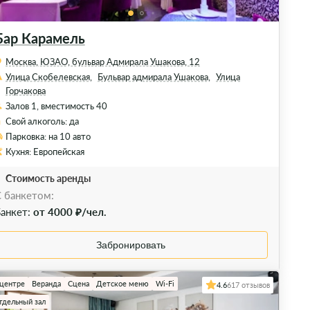
Бар Карамель
Москва, ЮЗАО, бульвар Адмирала Ушакова, 12
Улица Скобелевская,
Бульвар адмирала Ушакова,
Улица
Горчакова
Залов 1, вместимость 40
Свой алкоголь: да
Парковка: на 10 авто
Кухня: Европейская
Стоимость аренды
 банкетом:
анкет:
от 4000 ₽/чел.
Забронировать
 центре
Веранда
Сцена
Детское меню
Wi-Fi
4.6
617 отзывов
тдельный зал