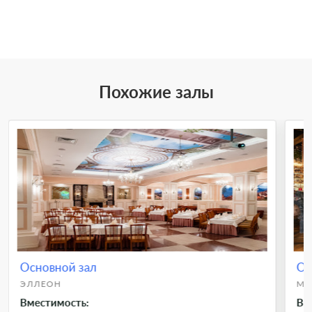
Похожие залы
Основной зал
Ос
ЭЛЛЕОН
МА
Вместимость:
Вм