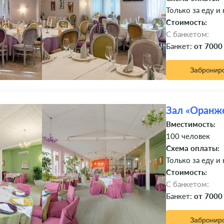
Только за еду и
Стоимость:
C банкетом:
Банкет:
от 7000
Забронир
Зал «Оранж
Вместимость:
100 человек
Схема оплаты:
Только за еду и
Стоимость:
C банкетом:
Банкет:
от 7000
Забронир