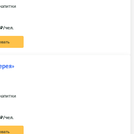
 напитки
 ₽/чел.
овать
ерея»
 напитки
 ₽/чел.
овать