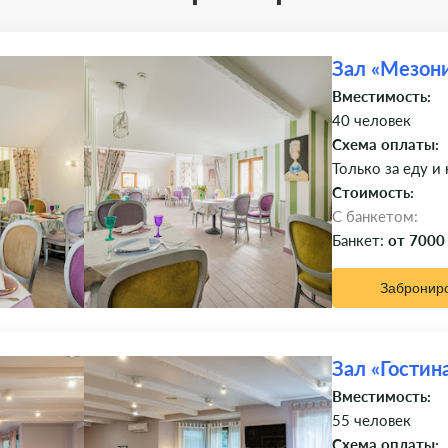
Зал «Мезон
Вместимость:
40 человек
Схема оплаты:
Только за еду и
Стоимость:
C банкетом:
Банкет:
от 7000
Забронир
Зал «Гостин
Вместимость:
55 человек
Схема оплаты: