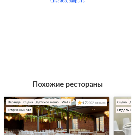
Спасибо, закрыть
Похожие рестораны
Веранда
Сцена
Детское меню
Wi-Fi
Сцена
Де
4.7
2202 отзыва
Отдельный зал
Отдельный