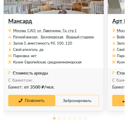
Мансард
Арт М
Москва, САО, ул. Лавочкина, 7а, стр.1
Москва
Речной вокзал,
Беломорская,
Водный стадион
Войков
Залов 3, вместимость 90, 100, 120
Залов 
Свой алкоголь: да
Свой а
Парковка: нет
Парков
Кухня: Европейская, средиземноморская
Кухня:
Стоимость аренды
Стоим
С банкетом:
С банке
Банкет:
от 3500 ₽/чел.
Банкет
Позвонить
Забронировать