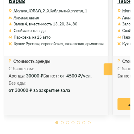
Барев
Таёж
Москва, ЮВАО, 2-й Кабельный проезд, 1
Москва
Авиамоторная
Авиам
Залов 4, вместимость 13, 20, 34, 80
Залов 
Свой алкоголь: да
Свой а
Парковка: на 25 авто
Парков
Кухня: Русская, европейская, кавказская, армянская
Кухня:
Стоимость аренды
Стоим
С банкетом:
С банке
Позво
Аренда:
30000 ₽
Банкет:
от 4500 ₽/чел.
Банкет
Без еды:
от 30000 ₽ за закрытие зала