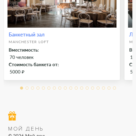
Банкетный зал
Ле
MANCHESTER LOFT
MA
Вместимость:
Вм
70 человек
10
Стоимость банкета от:
Ст
5000 ₽
50
МОЙ ДЕНЬ
© 2026 Мой день