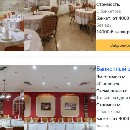
Стоимость:
C банкетом:
Банкет:
от 4000
Без еды
14000 ₽ за зак
Забронир
Банкетный з
Вместимость:
40 человек
Схема оплаты:
Только за еду и
Стоимость:
C банкетом:
Банкет:
от 4000
Без еды