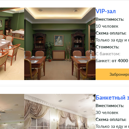
VIP-зал
Вместимость:
10 человек
Схема оплаты:
Только за еду и
Стоимость:
C банкетом:
Банкет:
от 4000
Забронир
Банкетный 
Вместимость:
30 человек
Схема оплаты:
Только за еду и