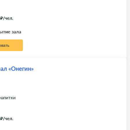
 ₽/чел.
рытие зала
овать
ал «Онегин»
 напитки
 ₽/чел.