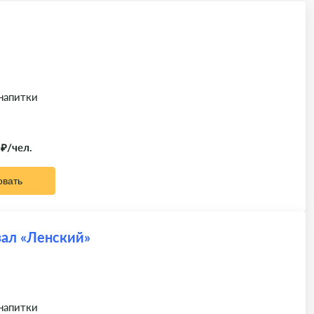
 напитки
 ₽/чел.
овать
зал «Ленский»
 напитки