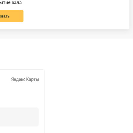
рытие зала
овать