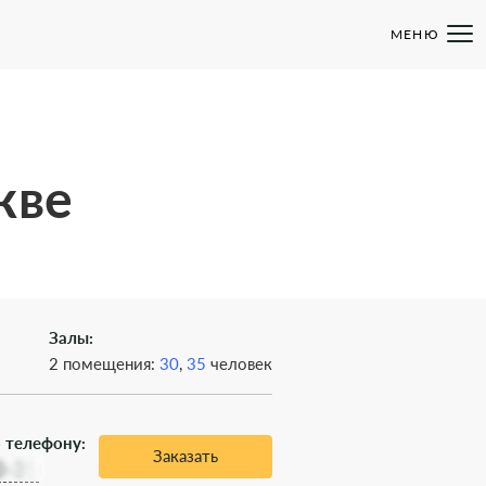
МЕНЮ
кве
Залы:
2 помещения:
30
,
35
человек
 телефону:
Заказать
0-35