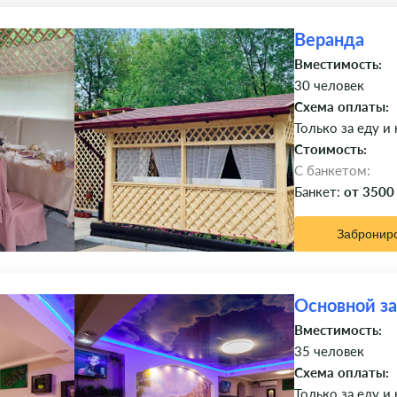
Веранда
Вместимость:
30 человек
Схема оплаты:
Только за еду и
Стоимость:
C банкетом:
Банкет:
от 3500
Забронир
Основной з
Вместимость:
35 человек
Схема оплаты:
Только за еду и