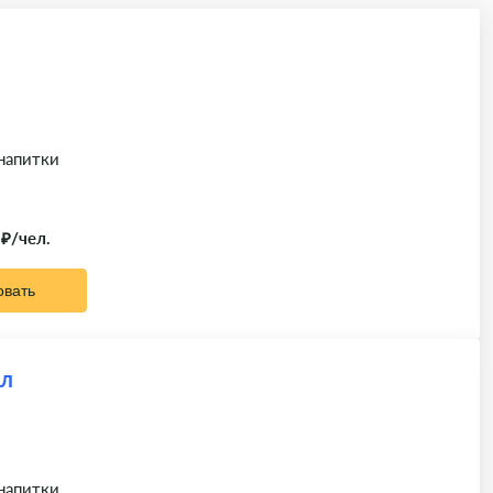
 напитки
 ₽/чел.
овать
ал
 напитки