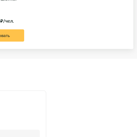
 ₽/чел.
овать