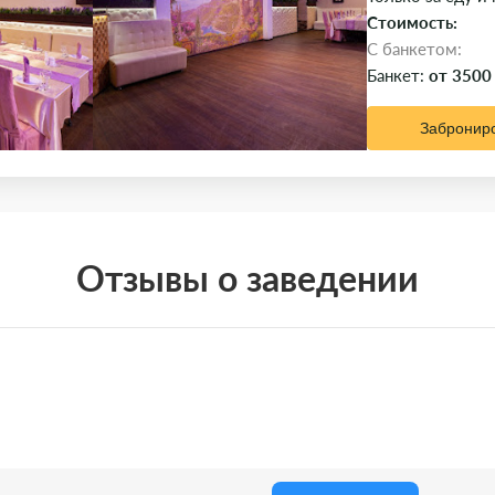
Стоимость:
C банкетом:
Банкет:
от 3500
Забронир
Отзывы о заведении