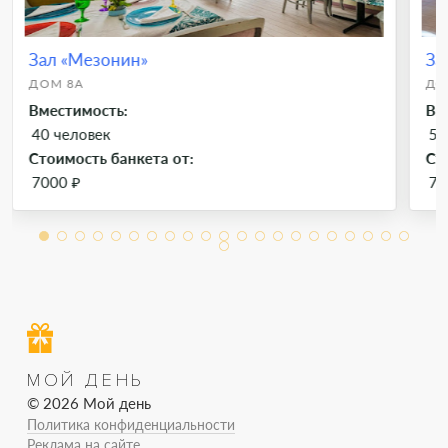
Зал «Мезонин»
За
ДОМ 8А
ДО
Вместимость:
Вм
40 человек
55
Стоимость банкета от:
Ст
7000 ₽
70
МОЙ ДЕНЬ
© 2026 Мой день
Политика конфиденциальности
Реклама на сайте