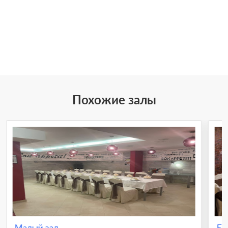
Похожие залы
Малый зал
Ба