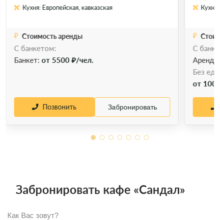
Кухня: Европейская, кавказская
Кухня:
Стоимость аренды
Стоим
С банкетом:
С банке
Банкет:
от 5500 ₽/чел.
Аренда
Без еды
от 1000
Позвонить
Забронировать
Забронировать кафе «Сандал»