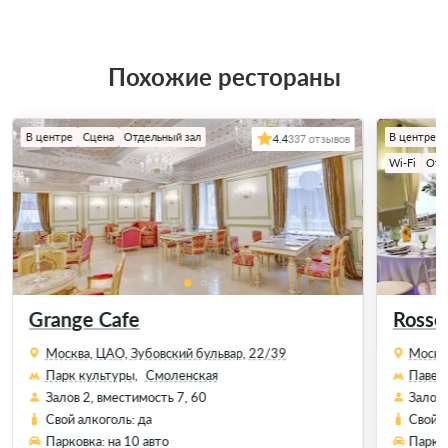
Похожие рестораны
В центре
Сцена
Отдельный зал
В центре
4.4
337 отзывов
Wi-Fi
Отд
Grange Cafe
Rosso
Москва, ЦАО, Зубовский бульвар, 22/39
Москва
Парк культуры,
Смоленская
Павел
Залов 2, вместимость 7, 60
Залов 
Свой алкоголь: да
Свой а
Парковка: на 10 авто
Парков