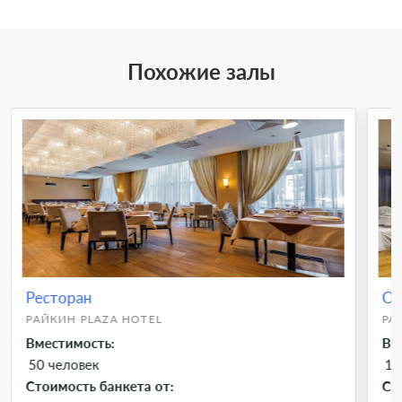
Похожие залы
Ресторан
Ос
РАЙКИН PLAZA HOTEL
РА
Вместимость:
Вм
50 человек
12
Стоимость банкета от:
Ст