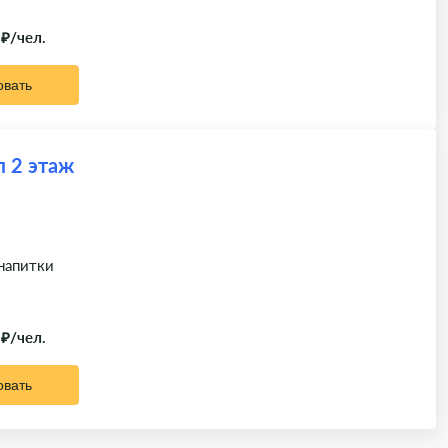
 ₽/чел.
овать
л 2 этаж
 напитки
 ₽/чел.
овать