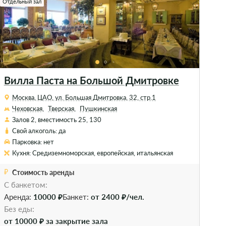
Отдельный зал
Отде
Вилла Паста на Большой Дмитровке
Ba
Москва, ЦАО, ул. Большая Дмитровка, 32, стр.1
М
Чеховская,
Тверская,
Пушкинская
Б
Залов 2, вместимость 25, 130
З
Свой алкоголь: да
С
Парковка: нет
П
Кухня: Средиземноморская, европейская, итальянская
К
Стоимость аренды
С банкетом:
С 
Аренда:
10000 ₽
Банкет:
от 2400 ₽/чел.
Ба
Без еды:
от 10000 ₽ за закрытие зала