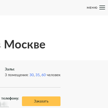
МЕНЮ
в Москве
Залы:
3 помещения:
30
,
35
,
60
человек
 телефону:
Заказать
1-02