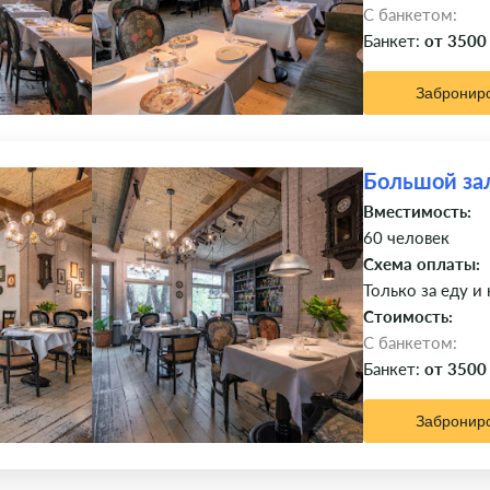
C банкетом:
Банкет:
от 3500
Забронир
Большой за
Вместимость:
60 человек
Схема оплаты:
Только за еду и
Стоимость:
C банкетом:
Банкет:
от 3500
Забронир