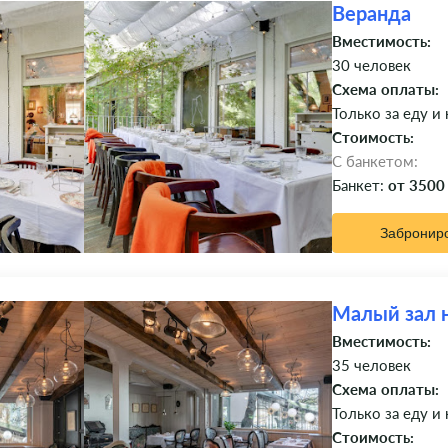
Веранда
Вместимость:
30 человек
Схема оплаты:
Только за еду и
Стоимость:
C банкетом:
Банкет:
от 3500
Забронир
Малый зал н
Вместимость:
35 человек
Схема оплаты:
Только за еду и
Стоимость: