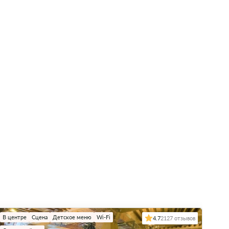
В центре
Сцена
Детское меню
Wi-Fi
В це
4.7
2127 отзывов