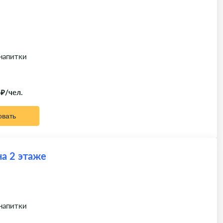
 напитки
 ₽/чел.
овать
а 2 этаже
 напитки