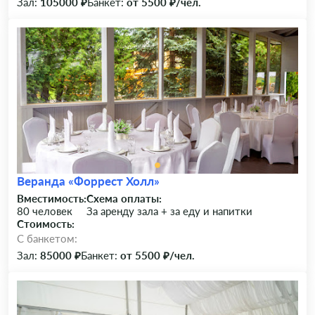
Зал:
105000 ₽
Банкет:
от 5500 ₽/чел.
Веранда «Форрест Холл»
Вместимость:
Схема оплаты:
80 человек
За аренду зала + за еду и напитки
Стоимость:
C банкетом:
Зал:
85000 ₽
Банкет:
от 5500 ₽/чел.