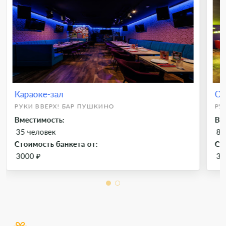
Караоке-зал
Ос
РУКИ ВВЕРХ! БАР ПУШКИНО
РУ
Вместимость:
Вм
35 человек
80
Стоимость банкета от:
Ст
3000 ₽
30