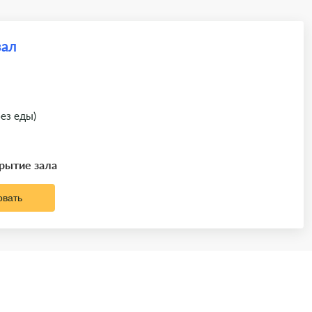
зал
без еды)
крытие зала
овать