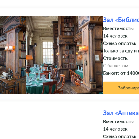
Зал «Библи
Вместимость:
14 человек
Схема оплаты:
Только за еду и
Стоимость:
C банкетом:
Банкет:
от 1400
Забронир
Зал «Аптека
Вместимость:
14 человек
Схема оплаты: