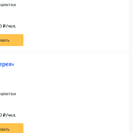
 напитки
0 ₽/чел.
овать
ерея»
 напитки
0 ₽/чел.
овать