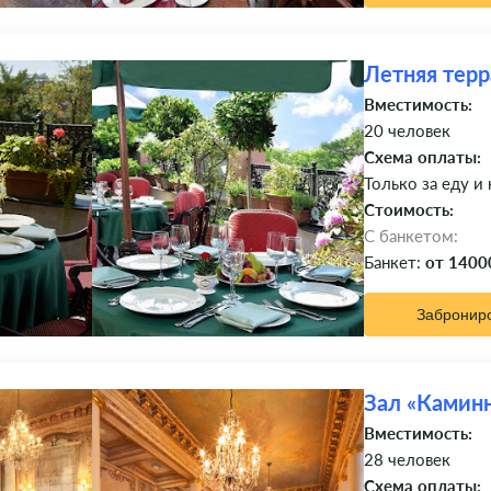
Летняя терр
Вместимость:
20 человек
Схема оплаты:
Только за еду и
Стоимость:
C банкетом:
Банкет:
от 1400
Забронир
Зал «Камин
Вместимость:
28 человек
Схема оплаты: