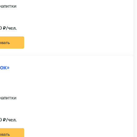
 напитки
0 ₽/чел.
овать
ок»
 напитки
0 ₽/чел.
овать