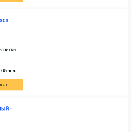
аса
 напитки
0 ₽/чел.
овать
ный»