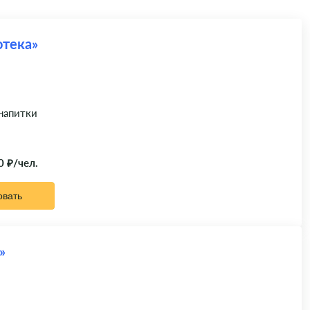
отека»
 напитки
0 ₽/чел.
овать
»