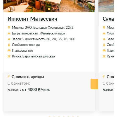
Ипполит Матвеевич
Сахар
Москва, ЗАО, Большая Филевская, 22/2
Москва
Багратионовская,
Филёвский парк
Фили,
Залов 5, вместимость 20, 20, 35, 70, 100
Залов 
Свой алкоголь: да
Свой а
Парковка: нет
Парков
Кухня: Европейская, русская
Кухня:
Стоимость аренды
Стоим
С банкетом:
C банке
Позвонить
Позво
Забронировать
Банкет:
от 4000 ₽/чел.
Банкет