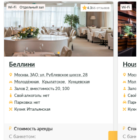
Wi-Fi
Отдельный зал
Wi-Fi
4.3
66 отзывов
Беллини
House
Москва, ЗАО, ул. Рублевское шоссе, 28
Москва
Молодёжная,
Крылатское,
Кунцевская
Молод
Залов 2, вместимость 20, 100
Залов 
Свой алкоголь: нет
Свой а
Парковка: нет
Парков
Кухня: Итальянская
Кухня:
Стоимость аренды
Стоим
С банкетом:
C банке
Позвонить
Позво
Забронировать