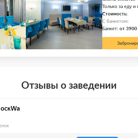
Только за еду и
Стоимость:
C банкетом:
Банкет:
от 3900
Забронир
Отзывы о заведении