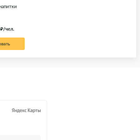
 напитки
 ₽/чел.
овать