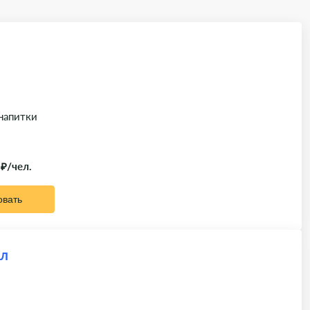
 напитки
 ₽/чел.
овать
ал