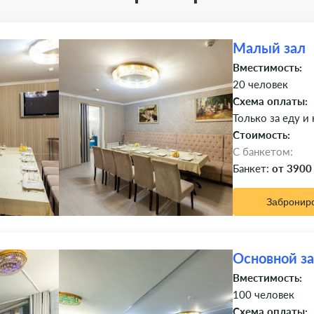
Малый зал
Вместимость:
20 человек
Схема оплаты:
Только за еду и
Стоимость:
C банкетом:
Банкет:
от 3900
Забронир
Основной з
Вместимость:
100 человек
Схема оплаты: