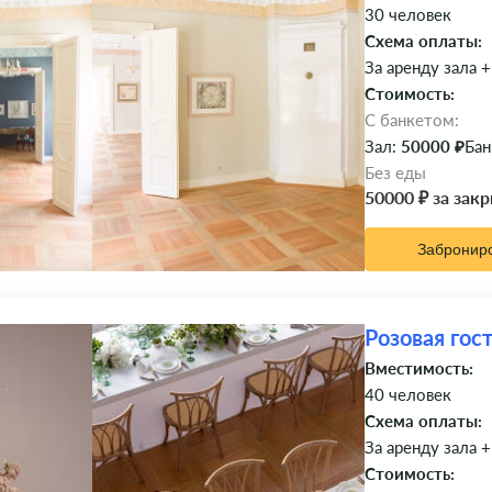
30 человек
Схема оплаты:
За аренду зала +
Стоимость:
C банкетом:
Зал:
50000 ₽
Бан
Без еды
50000 ₽ за зак
Забронир
Розовая гос
Вместимость:
40 человек
Схема оплаты:
За аренду зала +
Стоимость: