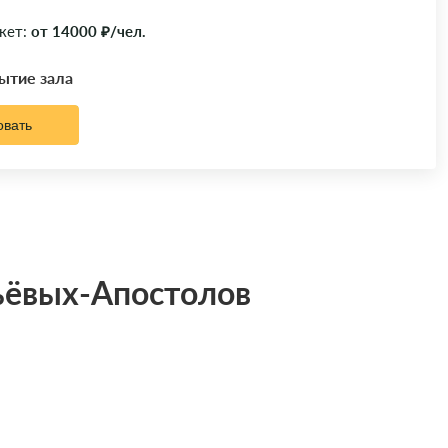
кет:
от 14000 ₽/чел.
рытие зала
овать
вьёвых-Апостолов