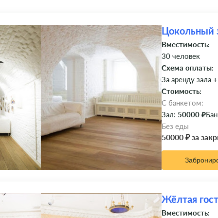
Цокольный 
Вместимость:
30 человек
Схема оплаты:
За аренду зала +
Стоимость:
C банкетом:
Зал:
50000 ₽
Бан
Без еды
50000 ₽ за зак
Забронир
Жёлтая гос
Вместимость: