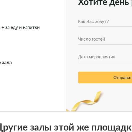
Хотите день 
 + за еду и напитки
е зала
Отправит
Другие залы этой же площадк