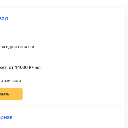
зал
 за еду и напитки
кет:
от 14000 ₽/чел.
рытие зала
овать
тиная