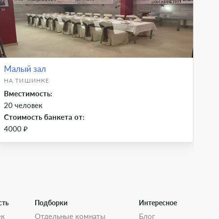
Малый зал
Ба
НА ТИШИНКЕ
НА
Вместимость:
Вм
20 человек
80
Стоимость банкета от:
Ст
4000 ₽
40
сть
Подборки
Интересное
ек
Отдельные комнаты
Блог