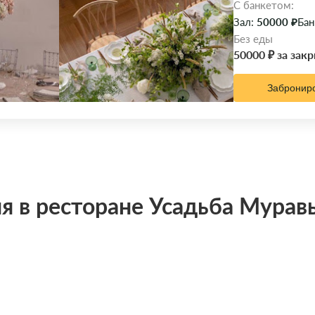
C банкетом:
Зал:
50000 ₽
Бан
Без еды
50000 ₽ за зак
Забронир
я в ресторане Усадьба Мура