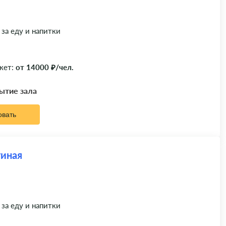
 за еду и напитки
кет:
от 14000 ₽/чел.
рытие зала
овать
тиная
 за еду и напитки